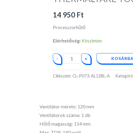
P073-
AL12BL-
14 950
Ft
A
Processzorhűtő
mennyiség
Elérhetőség:
Készleten
KOSÁRBA
-
+
Cikkszám:
CL-P073-AL12BL-A
Kategóri
Ventilátor mérete: 120 mm
Ventilátorok száma: 1 db
Hűtő magasság: 114 mm
Max. TDP: 140 watt