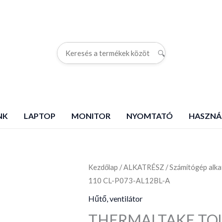
🔍
G
NK
LAPTOP
MONITOR
NYOMTATÓ
HASZNÁ
Kezdőlap
THERMALTAKE
/
ALKATRÉSZ
/
Számítógép alka
110 CL-P073-AL12BL-A
TOUGHAIR
110
Hűtő, ventilátor
CL-
THERMALTAKE TOUG