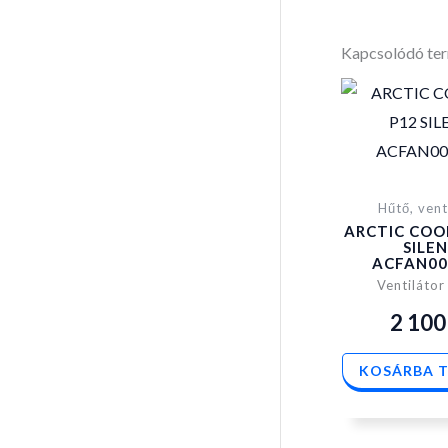
Kapcsolódó te
Hűtő, vent
ARCTIC COO
SILE
ACFAN00
Ventiláto
2 10
KOSÁRBA 