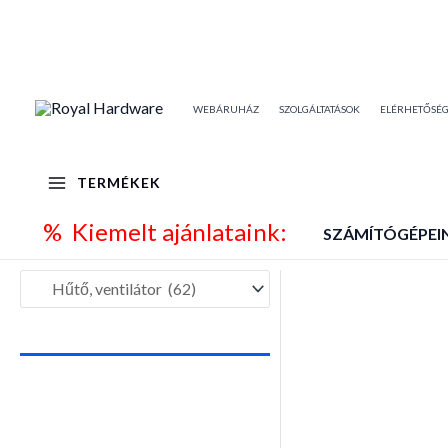
Skip
to
content
WEBÁRUHÁZ
SZOLGÁLTATÁSOK
ELÉRHETŐSÉ
TERMÉKEK
% Kiemelt ajánlataink:
SZÁMÍTÓGÉPEI