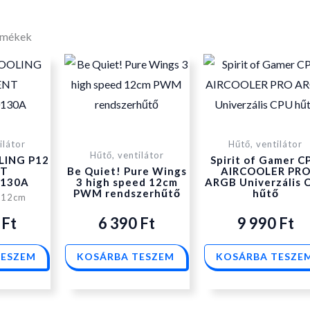
rmékek
ilátor
Hűtő, ventilátor
Hűtő, ventilátor
LING P12
Spirit of Gamer C
NT
Be Quiet! Pure Wings
AIRCOOLER PR
130A
3 high speed 12cm
ARGB Univerzális 
PWM rendszerhűtő
hűtő
r 12cm
0
Ft
6 390
Ft
9 990
Ft
TESZEM
KOSÁRBA TESZEM
KOSÁRBA TESZE