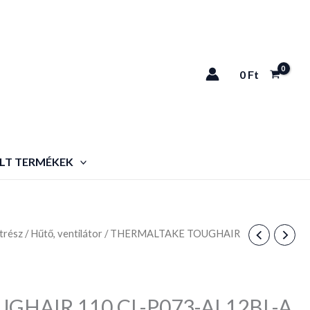
0
Ft
LT TERMÉKEK
trész
/
Hűtő, ventilátor
/ THERMALTAKE TOUGHAIR
HAIR 110 CL-P073-AL12BL-A