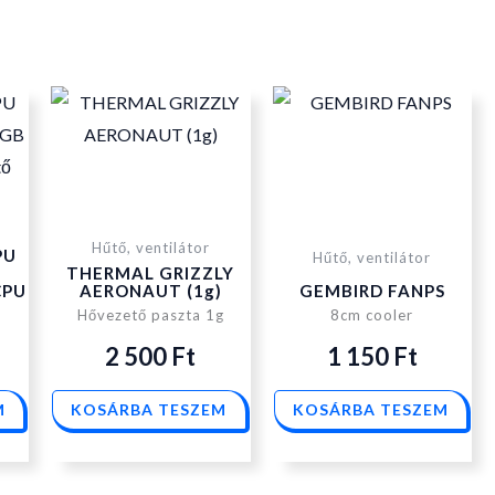
Hűtő, ventilátor
PU
Hűtő, ventilátor
O
THERMAL GRIZZLY
CPU
AERONAUT (1g)
GEMBIRD FANPS
Hővezető paszta 1g
8cm cooler
2 500
Ft
1 150
Ft
M
KOSÁRBA TESZEM
KOSÁRBA TESZEM