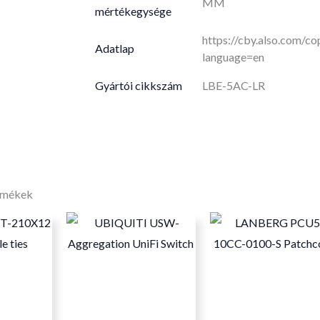
MM
mértékegysége
https://cby.also.com/
Adatlap
language=en
Gyártói cikkszám
LBE-5AC-LR
rmékek