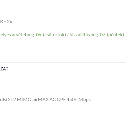
R – 26
yes átvétel aug. 06. (csütörtök) / kiszállítás aug. 07. (péntek)
ÓZAT
6 dBi 2×2 MIMO airMAX AC CPE 450+ Mbps