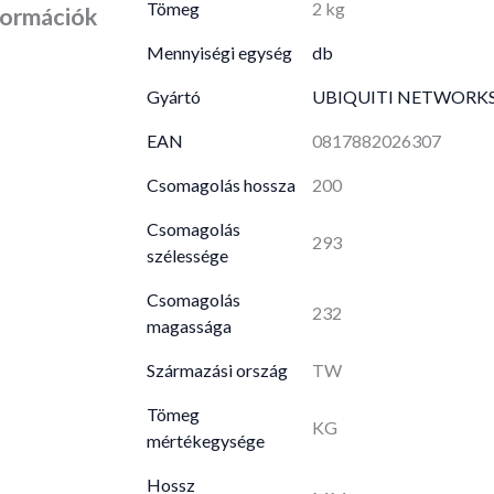
Tömeg
2 kg
formációk
Mennyiségi egység
db
Gyártó
UBIQUITI NETWORK
EAN
0817882026307
Csomagolás hossza
200
Csomagolás
293
szélessége
Csomagolás
232
magassága
Származási ország
TW
Tömeg
KG
mértékegysége
Hossz