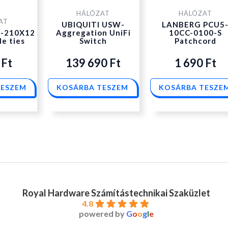
HÁLÓZAT
HÁLÓZAT
AT
UBIQUITI USW-
LANBERG PCU5
-210X12
Aggregation UniFi
10CC-0100-S
le ties
Switch
Patchcord
0
Ft
139 690
Ft
1 690
Ft
TESZEM
KOSÁRBA TESZEM
KOSÁRBA TESZE
Royal Hardware Számítástechnikai Szaküzlet
4.8
powered by
G
o
o
g
l
e