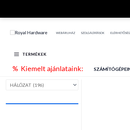
Skip
to
content
WEBÁRUHÁZ
SZOLGÁLTATÁSOK
ELÉRHETŐSÉ
TERMÉKEK
% Kiemelt ajánlataink:
SZÁMÍTÓGÉPEI