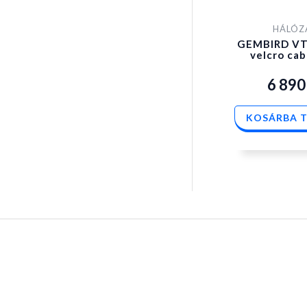
HÁLÓZ
GEMBIRD VT
velcro cab
6 89
KOSÁRBA 