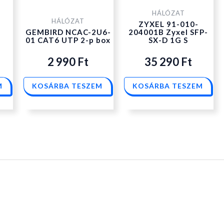
HÁLÓZAT
HÁLÓZAT
-
ZYXEL 91-010-
GEMBIRD NCAC-2U6-
204001B Zyxel SFP-
01 CAT6 UTP 2-p box
SX-D 1G S
2 990
Ft
35 290
Ft
M
KOSÁRBA TESZEM
KOSÁRBA TESZEM