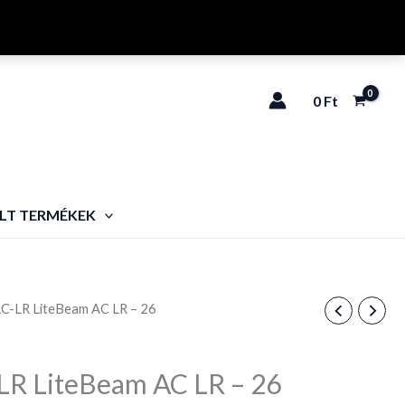
0
Ft
LT TERMÉKEK
C-LR LiteBeam AC LR – 26
R LiteBeam AC LR – 26