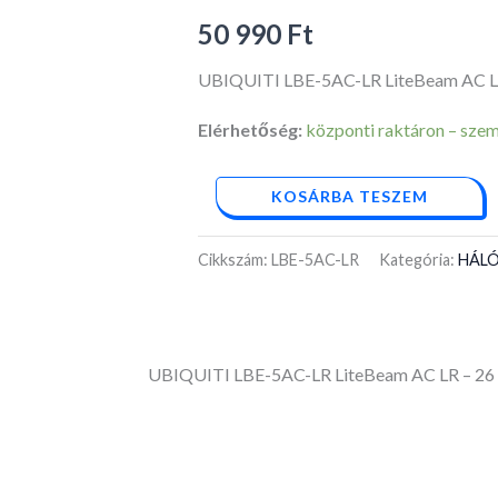
LiteBeam
50 990
Ft
AC
LR
UBIQUITI LBE-5AC-LR LiteBeam AC L
-
Elérhetőség:
központi raktáron – személ
26
mennyiség
KOSÁRBA TESZEM
Cikkszám:
LBE-5AC-LR
Kategória:
HÁL
UBIQUITI LBE-5AC-LR LiteBeam AC LR – 2