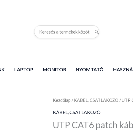
🔍
G
NK
LAPTOP
MONITOR
NYOMTATÓ
HASZNÁ
Kezdőlap
UTP
/
KÁBEL, CSATLAKOZÓ
/ UTP 
CAT6
KÁBEL, CSATLAKOZÓ
patch
UTP CAT6 patch káb
kábel