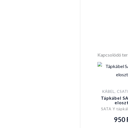
Kapcsolódó te
KÁBEL, CSA
Tápkábel S
elosz
SATA Y tápká
950