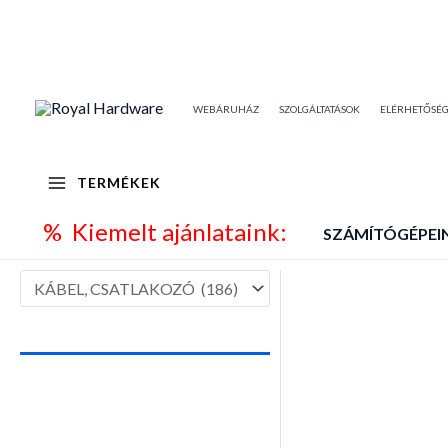
Skip
to
content
WEBÁRUHÁZ
SZOLGÁLTATÁSOK
ELÉRHETŐSÉ
TERMÉKEK
% Kiemelt ajánlataink:
SZÁMÍTÓGÉPEI