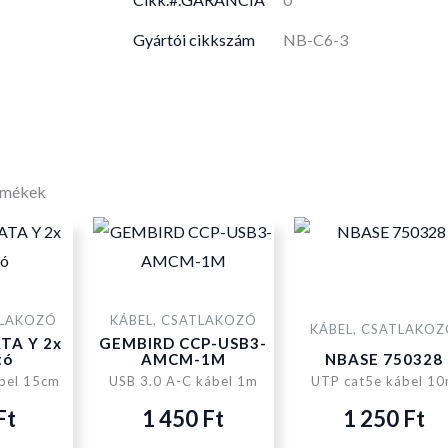
Gyártói cikkszám
NB-C6-3
rmékek
TLAKOZÓ
KÁBEL, CSATLAKOZÓ
KÁBEL, CSATLAKO
ATA Y 2x
GEMBIRD CCP-USB3-
tó
AMCM-1M
NBASE 750328
bel 15cm
USB 3.0 A-C kábel 1m
UTP cat5e kábel 1
Ft
1 450
Ft
1 250
Ft