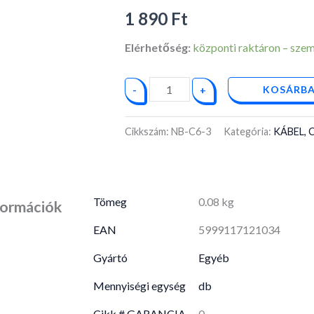
3m
1 890
Ft
mennyiség
Elérhetőség:
központi raktáron – személ
KOSÁRBA
-
+
Cikkszám:
NB-C6-3
Kategória:
KÁBEL,
Tömeg
0.08 kg
formációk
EAN
5999117121034
Gyártó
Egyéb
Mennyiségi egység
db
Cikk.#.GARANCIA
0