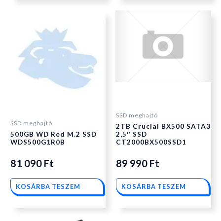
SSD meghajtó
SSD meghajtó
2TB Crucial BX500 SATA3
500GB WD Red M.2 SSD
2,5″ SSD
WDS500G1R0B
CT2000BX500SSD1
81 090
Ft
89 990
Ft
KOSÁRBA TESZEM
KOSÁRBA TESZEM