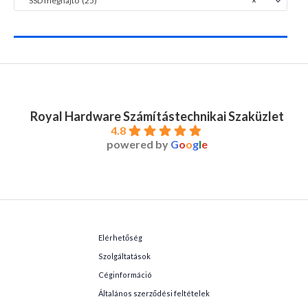
SSD meghajtó (25)
×
Royal Hardware Számítástechnikai Szaküzlet
4.8
powered by
G
o
o
g
l
e
Elérhetőség
Szolgáltatások
Céginformáció
Általános szerződési feltételek