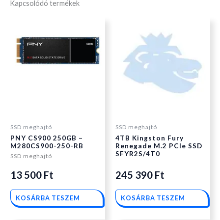
Kapcsolódó termékek
SSD meghajtó
SSD meghajtó
PNY CS900 250GB –
4TB Kingston Fury
M280CS900-250-RB
Renegade M.2 PCIe SSD
SFYR2S/4T0
SSD meghajtó
13 500
Ft
245 390
Ft
KOSÁRBA TESZEM
KOSÁRBA TESZEM