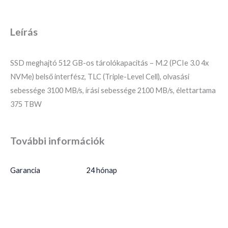
Leírás
SSD meghajtó 512 GB-os tárolókapacitás – M.2 (PCIe 3.0 4x
NVMe) belső interfész, TLC (Triple-Level Cell), olvasási
sebessége 3100 MB/s, írási sebessége 2100 MB/s, élettartama
375 TBW
További információk
Garancia
24 hónap