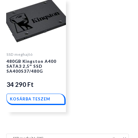
SSD meghajtó
480GB Kingston A400
SATA3 2,5″ SSD
SA400S37/480G
34 290
Ft
KOSÁRBA TESZEM