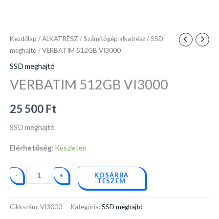
Kezdőlap
/
ALKATRÉSZ
/
Számítógép alkatrész
/
SSD
meghajtó
/ VERBATIM 512GB VI3000
SSD meghajtó
VERBATIM 512GB VI3000
25 500
Ft
SSD meghajtó
Elérhetőség:
Készleten
KOSÁRBA
-
+
TESZEM
Cikkszám:
VI3000
Kategória:
SSD meghajtó