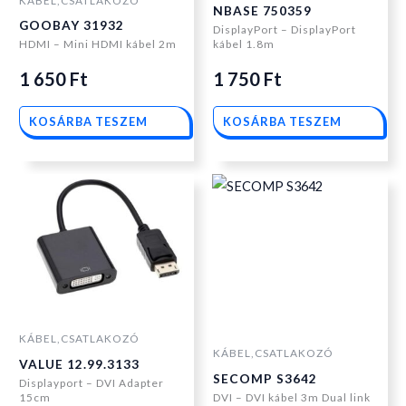
KÁBEL,CSATLAKOZÓ
NBASE 750359
GOOBAY 31932
DisplayPort – DisplayPort
HDMI – Mini HDMI kábel 2m
kábel 1.8m
1 650
Ft
1 750
Ft
KOSÁRBA TESZEM
KOSÁRBA TESZEM
KÁBEL,CSATLAKOZÓ
KÁBEL,CSATLAKOZÓ
VALUE 12.99.3133
SECOMP S3642
Displayport – DVI Adapter
15cm
DVI – DVI kábel 3m Dual link