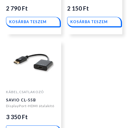
2 790
Ft
2 150
Ft
KOSÁRBA TESZEM
KOSÁRBA TESZEM
KÁBEL,CSATLAKOZÓ
SAVIO CL-55B
DisplayPort-HDMI átalakító
3 350
Ft