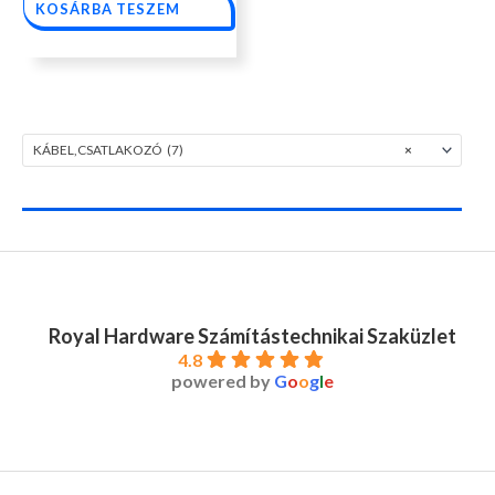
KOSÁRBA TESZEM
KÁBEL,CSATLAKOZÓ (7)
×
Royal Hardware Számítástechnikai Szaküzlet
4.8
powered by
G
o
o
g
l
e