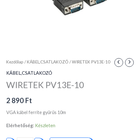
Kezdőlap
/
KÁBEL,CSATLAKOZÓ
/ WIRETEK PV13E-10
KÁBEL,CSATLAKOZÓ
WIRETEK PV13E-10
2 890
Ft
VGA kábel ferrite gyűrűs 10m
Elérhetőség:
Készleten