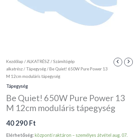
tápegység
mennyiség
Kezdőlap
/
ALKATRÉSZ
/
Számítógép
alkatrész
/
Tápegység
/ Be Quiet! 650W Pure Power 13
M 12cm moduláris tápegység
Tápegység
Be Quiet! 650W Pure Power 13
M 12cm moduláris tápegység
40 290
Ft
Elérhetőség:
központi raktáron – személyes átvétel aug. 07.