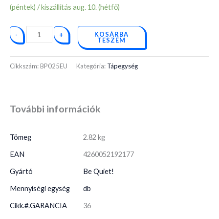
(péntek) / kiszállítás aug. 10. (hétfő)
KOSÁRBA
-
+
TESZEM
Cikkszám:
BP025EU
Kategória:
Tápegység
További információk
Tömeg
2.82 kg
EAN
4260052192177
Gyártó
Be Quiet!
Mennyiségi egység
db
Cikk.#.GARANCIA
36