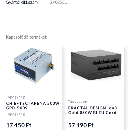
Gyártói cikkszám
BP025EU
Kapcsolódó termékek
Tápegység
Tápegység
CHIEFTEC IARENA 500W
GPB-500S
FRACTAL DESIGN Ion3
Gold 850W Bl EU Cord
Tápegység
17 450
Ft
57 190
Ft