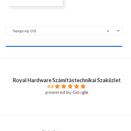
Tápegység (20)
×
Royal Hardware Számítástechnikai Szaküzlet
4.8
powered by
G
o
o
g
l
e