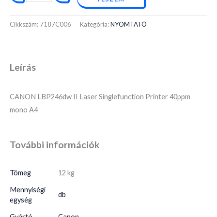
Cikkszám:
7187C006
Kategória:
NYOMTATÓ
Leírás
CANON LBP246dw II Laser Singlefunction Printer 40ppm
mono A4
További információk
Tömeg
12 kg
Mennyiségi
db
egység
Gyártó
Canon