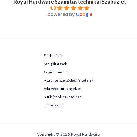
Royal Hardware Számítástechnikai Szaküzlet
4.8
powered by
G
o
o
g
l
e
Elérhetőség
Szolgáltatások
Céginformáció
Általános szerződési feltételek
Adatvédelmi irányelvek
Sütik (cookie) kezelése
Impresszum
Copyright © 2026 Royal Hardware.