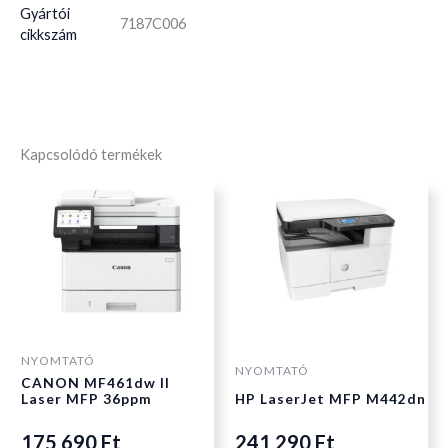
Gyártói
7187C006
cikkszám
Kapcsolódó termékek
NYOMTATÓ
NYOMTATÓ
CANON MF461dw II
Laser MFP 36ppm
HP LaserJet MFP M442dn
175 690
Ft
241 290
Ft