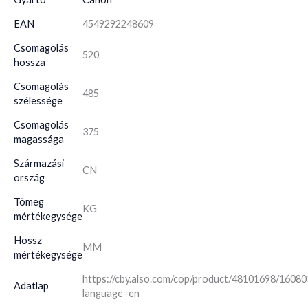
EAN
4549292248609
Csomagolás
520
hossza
Csomagolás
485
szélessége
Csomagolás
375
magassága
Származási
CN
ország
Tömeg
KG
mértékegysége
Hossz
MM
mértékegysége
https://cby.also.com/cop/product/48101698/1608
Adatlap
language=en