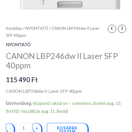
Kezdőlap
/
NYOMTATÓ
/ CANON LBP246dw II Laser
SFP 40ppm
NYOMTATÓ
CANON LBP246dw II Laser SFP
40ppm
115 490
Ft
CANON LBP246dw II Laser SFP 40ppm
Elérhetőség:
központi raktáron – személyes átvétel aug. 10.
(hétfő) / kiszállítás aug. 11. (kedd)
KOSÁRBA
-
+
TESZEM