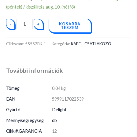
(péntek) / kiszállítás aug. 10. (hétfő)
KOSÁRBA
-
+
TESZEM
Cikkszám:
55552BK-1
Kategória:
KÁBEL, CSATLAKOZÓ
További információk
Tömeg
0.04 kg
EAN
5999117022539
Gyártó
Delight
Mennyiségi egység
db
Cikk.#.GARANCIA
12