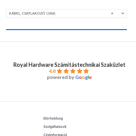
KÁBEL, CSATLAKOZÓ (186)
×
Royal Hardware Számítástechnikai Szaküzlet
4.8
powered by
G
o
o
g
l
e
Elérhetőség
Szolgáltatások
Céginformáció