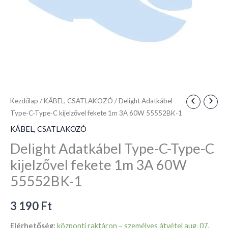
3A
60W
55552BK-
1
mennyiség
Kezdőlap
/
KÁBEL, CSATLAKOZÓ
/ Delight Adatkábel
Type-C-Type-C kijelzővel fekete 1m 3A 60W 55552BK-1
KÁBEL, CSATLAKOZÓ
Delight Adatkábel Type-C-Type-C
kijelzővel fekete 1m 3A 60W
55552BK-1
3 190
Ft
Elérhetőség:
központi raktáron – személyes átvétel aug. 07.