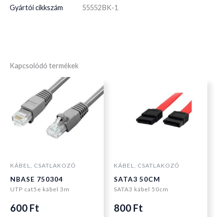
Gyártói cikkszám
55552BK-1
Kapcsolódó termékek
KÁBEL, CSATLAKOZÓ
KÁBEL, CSATLAKOZÓ
NBASE 750304
SATA3 50CM
UTP cat5e kábel 3m
SATA3 kábel 50cm
600
Ft
800
Ft