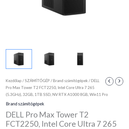
7
265
(5.3GHz),
32GB,
1TB
SSD,
NV
RTX
A1000
8GB,
Win11
Kezdőlap
/
SZÁMÍTÓGÉP
/
Brand számítógépek
/ DELL
Pro
Pro Max Tower T2 FCT2250, Intel Core Ultra 7 265
mennyiség
(5.3GHz), 32GB, 1TB SSD, NV RTX A1000 8GB, Win11 Pro
Brand számítógépek
DELL Pro Max Tower T2
FCT2250, Intel Core Ultra 7 265