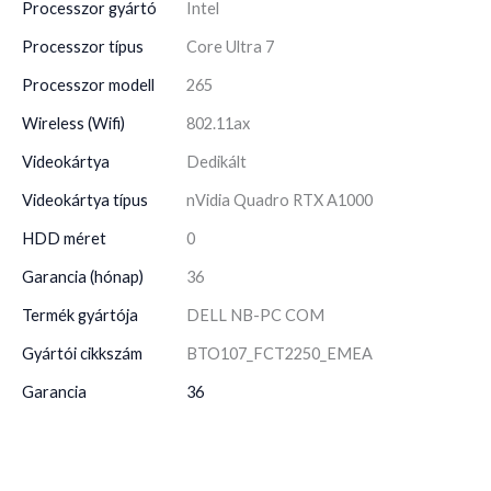
Processzor gyártó
Intel
Processzor típus
Core Ultra 7
Processzor modell
265
Wireless (Wifi)
802.11ax
Videokártya
Dedikált
Videokártya típus
nVidia Quadro RTX A1000
HDD méret
0
Garancia (hónap)
36
Termék gyártója
DELL NB-PC COM
Gyártói cikkszám
BTO107_FCT2250_EMEA
Garancia
36