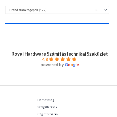
Brand számítógépek (177)
×
Royal Hardware Számítástechnikai Szaküzlet
4.8
powered by
G
o
o
g
l
e
Elérhetőség
Szolgáltatások
Céginformáció