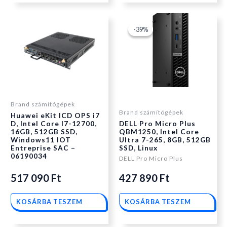
Original
Current
-39%
-39%
price
price
was:
is:
Brand számítógépek
Brand számítógépek
Huawei eKit ICD OPS i7
551
427
D, Intel Core I7-12700,
DELL Pro Micro Plus
16GB, 512GB SSD,
QBM1250, Intel Core
Windows11 IOT
Ultra 7-265, 8GB, 512GB
890 Ft.
890 Ft.
Entreprise SAC –
SSD, Linux
06190034
DELL Pro Micro Plus
517 090
Ft
427 890
Ft
KOSÁRBA TESZEM
KOSÁRBA TESZEM