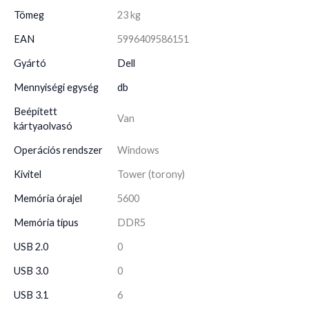
Tömeg
23 kg
EAN
5996409586151
Gyártó
Dell
Mennyiségi egység
db
Beépített
Van
kártyaolvasó
Operációs rendszer
Windows
Kivitel
Tower (torony)
Memória órajel
5600
Memória típus
DDR5
USB 2.0
0
USB 3.0
0
USB 3.1
6