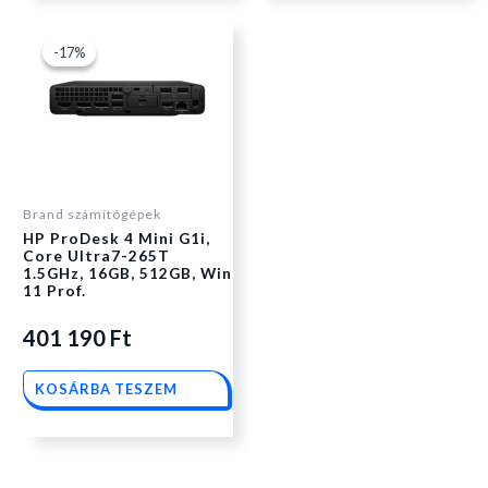
Original
Current
-17%
-17%
price
price
was:
is:
Brand számítógépek
HP ProDesk 4 Mini G1i,
486
401
Core Ultra7-265T
1.5GHz, 16GB, 512GB, Win
11 Prof.
290 Ft.
190 Ft.
401 190
Ft
KOSÁRBA TESZEM