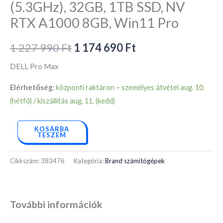
(5.3GHz), 32GB, 1TB SSD, NV
RTX A1000 8GB, Win11 Pro
1 227 990
Ft
1 174 690
Ft
DELL Pro Max
Elérhetőség:
központi raktáron – személyes átvétel aug. 10.
(hétfő) / kiszállítás aug. 11. (kedd)
KOSÁRBA
TESZEM
Cikkszám:
383476
Kategória:
Brand számítógépek
További információk