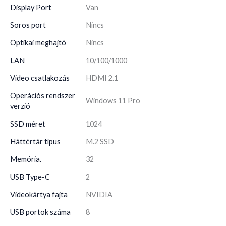
Display Port
Van
Soros port
Nincs
Optikai meghajtó
Nincs
LAN
10/100/1000
Video csatlakozás
HDMI 2.1
Operációs rendszer
Windows 11 Pro
verzió
SSD méret
1024
Háttértár típus
M.2 SSD
Memória.
32
USB Type-C
2
Videokártya fajta
NVIDIA
USB portok száma
8