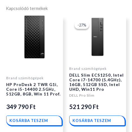
Kapcsolódó termékek
Original
Current
-27%
-27%
price
price
was:
is:
Brand számítógépek
DELL Slim ECS1250, Intel
521
521
Brand számítógépek
Core i7-14700 (5.4GHz),
HP ProDesk 2 TWR G1i,
16GB, 512GB SSD, Intel
Core i5-14400 2.5GHz,
UHD, Win11 Pro
290 Ft.
290 Ft.
512GB, 8GB, Win 11 Prof.
DELL Pro Slim
349 790
Ft
521 290
Ft
KOSÁRBA TESZEM
KOSÁRBA TESZEM