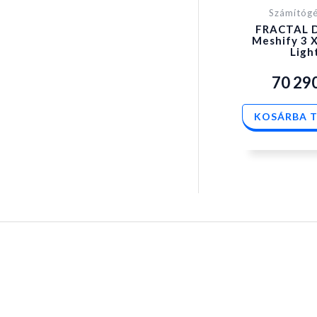
Számítóg
FRACTAL 
Meshify 3 X
Ligh
70 29
KOSÁRBA 