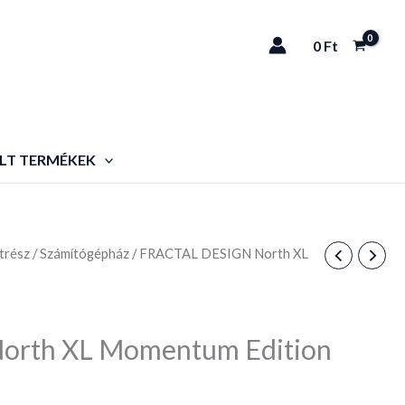
0
Ft
LT TERMÉKEK
trész
/
Számítógépház
/ FRACTAL DESIGN North XL
orth XL Momentum Edition