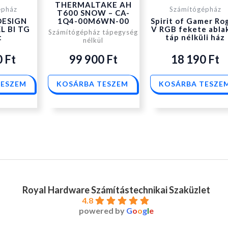
THERMALTAKE AH
épház
Számítógépház
T600 SNOW – CA-
DESIGN
1Q4-00M6WN-00
Spirit of Gamer Ro
L Bl TG
V RGB fekete abla
Számítógépház tápegység
t
táp nélküli ház
nélkül
0
Ft
99 900
Ft
18 190
Ft
TESZEM
KOSÁRBA TESZEM
KOSÁRBA TESZE
Royal Hardware Számítástechnikai Szaküzlet
4.8
powered by
G
o
o
g
l
e