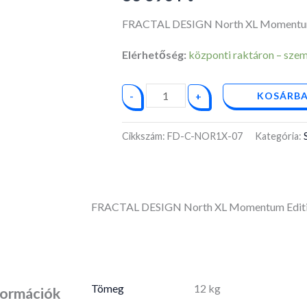
mennyiség
FRACTAL DESIGN North XL Momentum
Elérhetőség:
központi raktáron – személ
KOSÁRBA
-
+
Cikkszám:
FD-C-NOR1X-07
Kategória:
FRACTAL DESIGN North XL Momentum Edit
Tömeg
12 kg
formációk