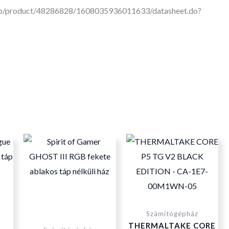
cop/product/48286828/1608035936011633/datasheet.do?
Számítógépház
THERMALTAKE CORE