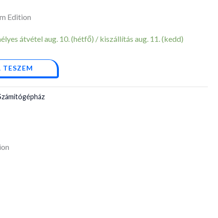
 Edition
yes átvétel aug. 10. (hétfő) / kiszállítás aug. 11. (kedd)
 TESZEM
Számítógépház
ion