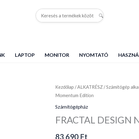
🔍
G
NK
LAPTOP
MONITOR
NYOMTATÓ
HASZNÁ
Kezdőlap
FRACTAL
/
ALKATRÉSZ
/
Számítógép alka
Momentum Edition
DESIGN
North
Számítógépház
XL
FRACTAL DESIGN N
Momentum
Edition
83 690
Ft