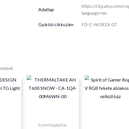
https://cby.also.com/
Adatlap
language=en
Gyártói cikkszám
FD-C-NOR1X-07
rmékek
Számítógépház