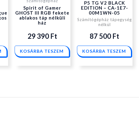
Számítógépház
P5 TG V2 BLACK
Spirit of Gamer
EDITION – CA-1E7-
gue
GHOST III RGB fekete
00M1WN-05
kos
ablakos táp nélküli
Számítógépház tápegység
ház
nélkül
29 390
Ft
87 500
Ft
M
KOSÁRBA TESZEM
KOSÁRBA TESZEM