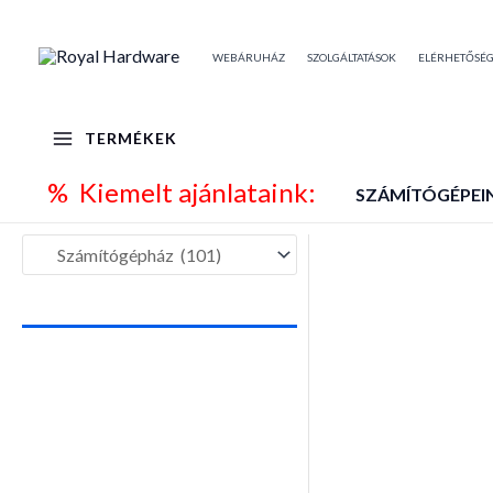
Skip
to
WEBÁRUHÁZ
SZOLGÁLTATÁSOK
ELÉRHETŐSÉ
content
TERMÉKEK
% Kiemelt ajánlataink:
SZÁMÍTÓGÉPEI