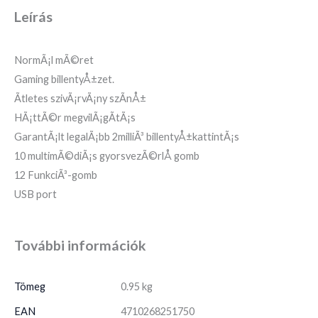
Leírás
NormÃ¡l mÃ©ret
Gaming billentyÅ±zet.
Ãtletes szivÃ¡rvÃ¡ny szÃ­nÅ±
HÃ¡ttÃ©r megvilÃ¡gÃ­tÃ¡s
GarantÃ¡lt legalÃ¡bb 2milliÃ³ billentyÅ±kattintÃ¡s
10 multimÃ©diÃ¡s gyorsvezÃ©rlÅ gomb
12 FunkciÃ³-gomb
USB port
További információk
Tömeg
0.95 kg
EAN
4710268251750