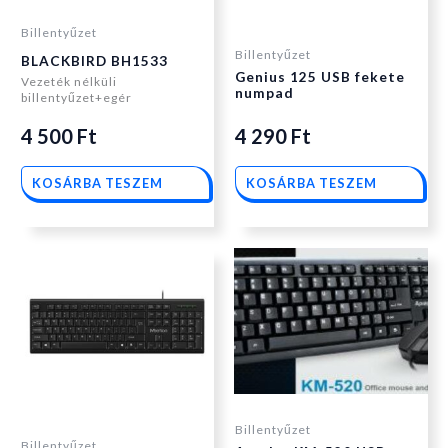
Billentyűzet
Billentyűzet
BLACKBIRD BH1533
Genius 125 USB fekete
Vezeték nélküli
numpad
billentyűzet+egér
4 500
Ft
4 290
Ft
KOSÁRBA TESZEM
KOSÁRBA TESZEM
Billentyűzet
Billentyűzet