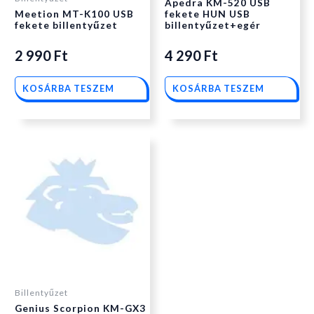
Apedra KM-520 USB
Meetion MT-K100 USB
fekete HUN USB
fekete billentyűzet
billentyűzet+egér
2 990
Ft
4 290
Ft
KOSÁRBA TESZEM
KOSÁRBA TESZEM
Billentyűzet
Genius Scorpion KM-GX3