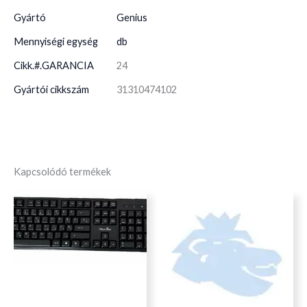
Gyártó
Genius
Mennyiségi egység
db
Cikk.#.GARANCIA
24
Gyártói cikkszám
31310474102
Kapcsolódó termékek