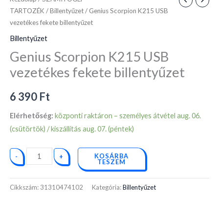
TARTOZÉK
/
Billentyűzet
/ Genius Scorpion K215 USB
vezetékes fekete billentyűzet
Billentyűzet
Genius Scorpion K215 USB
vezetékes fekete billentyűzet
6 390
Ft
Elérhetőség:
központi raktáron – személyes átvétel aug. 06.
(csütörtök) / kiszállítás aug. 07. (péntek)
KOSÁRBA
-
+
TESZEM
Cikkszám:
31310474102
Kategória:
Billentyűzet