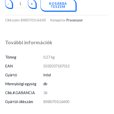
KOSÁRBA
-
+
TESZEM
Cikkszám:
BX80701G6600
Kategória:
Processzor
További információk
Tömeg
0.27 kg
EAN
5032037187015
Gyártó
Intel
Mennyiségi egység
db
Cikk.#.GARANCIA
36
Gyártói cikkszám
BX80701G6600