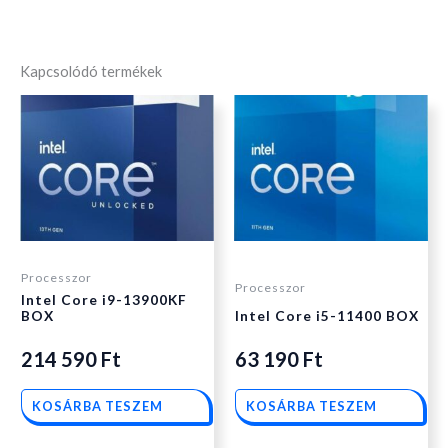
Kapcsolódó termékek
Processzor
Processzor
Intel Core i9-13900KF
BOX
Intel Core i5-11400 BOX
214 590
Ft
63 190
Ft
KOSÁRBA TESZEM
KOSÁRBA TESZEM