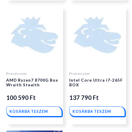
Processzor
Processzor
AMD Ryzen7 8700G Box
Intel Core Ultra i7-265F
Wraith Stealth
BOX
100 590
Ft
137 790
Ft
KOSÁRBA TESZEM
KOSÁRBA TESZEM