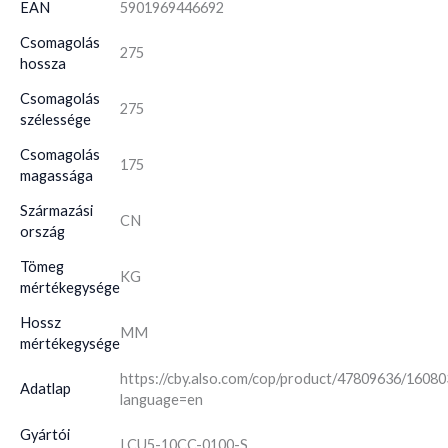
EAN
5901969446692
Csomagolás
275
hossza
Csomagolás
275
szélessége
Csomagolás
175
magassága
Származási
CN
ország
Tömeg
KG
mértékegysége
Hossz
MM
mértékegysége
https://cby.also.com/cop/product/47809636/1608
Adatlap
language=en
Gyártói
LCU5-10CC-0100-S