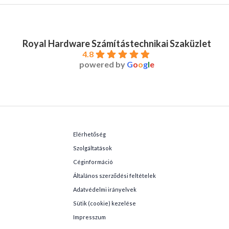
Royal Hardware Számítástechnikai Szaküzlet
4.8
powered by
G
o
o
g
l
e
Elérhetőség
Szolgáltatások
Céginformáció
Általános szerződési feltételek
Adatvédelmi irányelvek
Sütik (cookie) kezelése
Impresszum