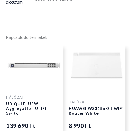
cikkszám
Kapcsolódó termékek
HÁLÓZAT
HÁLÓZAT
UBIQUITI USW-
Aggregation UniFi
HUAWEI WS318n-21 WiFi
Switch
Router White
139 690
Ft
8 990
Ft