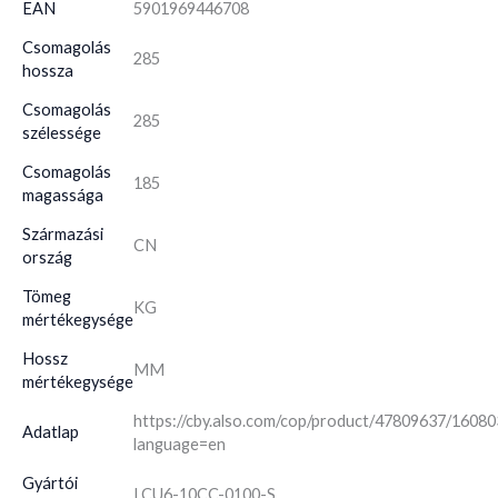
EAN
5901969446708
Csomagolás
285
hossza
Csomagolás
285
szélessége
Csomagolás
185
magassága
Származási
CN
ország
Tömeg
KG
mértékegysége
Hossz
MM
mértékegysége
https://cby.also.com/cop/product/47809637/1608
Adatlap
language=en
Gyártói
LCU6-10CC-0100-S