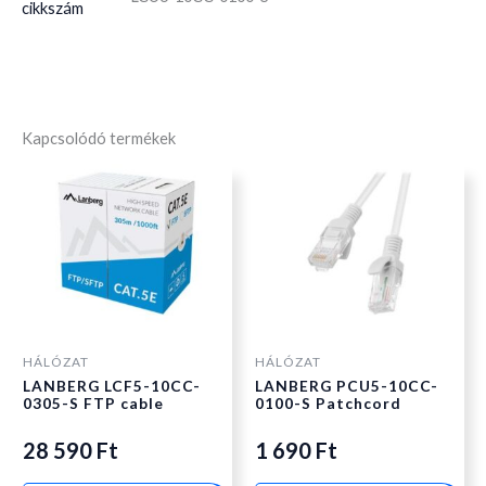
cikkszám
Kapcsolódó termékek
HÁLÓZAT
HÁLÓZAT
LANBERG LCF5-10CC-
LANBERG PCU5-10CC-
0305-S FTP cable
0100-S Patchcord
28 590
Ft
1 690
Ft