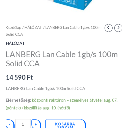
Kezdőlap
/
HÁLÓZAT
/ LANBERG Lan Cable 1gb/s 100m
Solid CCA
HÁLÓZAT
LANBERG Lan Cable 1gb/s 100m
Solid CCA
14 590
Ft
LANBERG Lan Cable 1gb/s 100m Solid CCA
Elérhetőség:
központi raktáron – személyes átvétel aug. 07.
(péntek) / kiszállítás aug. 10. (hétfő)
KOSÁRBA
-
+
TESZEM