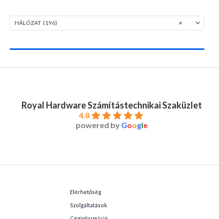
HÁLÓZAT (196)
×
Royal Hardware Számítástechnikai Szaküzlet
4.8
powered by
G
o
o
g
l
e
Elérhetőség
Szolgáltatások
Céginformáció