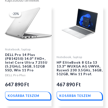
Kapcsolódó termékek
Original
Current
-20%
-20%
price
price
was:
is:
Notebook, laptop
DELL Pro 14 Plus
647
647
Notebook, laptop
(PB14250) 14.0″ FHD+,
Intel Core Ultra 7 255U
HP EliteBook 8 G1a 13
(5.2GHz), 16GB, 512GB
13.3″ WUXGA AG UWVA,
890 Ft.
890 Ft.
SSD, Win 11 Pro
Ryzen5 230 3.5GHz, 16GB,
512GB, Win 11 Prof.
DELL Pro Plus
647 890
Ft
467 890
Ft
KOSÁRBA TESZEM
KOSÁRBA TESZEM