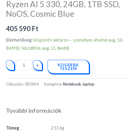
Ryzen AI 5 330, 24GB, 1TB SSD,
NoOS, Cosmic Blue
405 590
Ft
Elérhetőség:
központi raktáron – személyes átvétel aug. 10.
(hétfő) / kiszállítás aug. 11. (kedd)
KOSÁRBA
-
+
TESZEM
Cikkszám:
383864
Kategória:
Notebook, laptop
További információk
Tömeg
2.51 kg