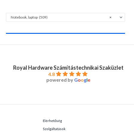
Notebook, laptop (509)
×
Royal Hardware Számítástechnikai Szaküzlet
4.8
powered by
G
o
o
g
l
e
Elérhetőség
Szolgáltatások