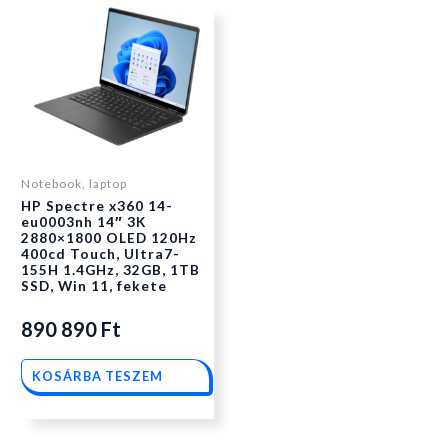
Notebook, laptop
HP Spectre x360 14-
eu0003nh 14″ 3K
2880×1800 OLED 120Hz
400cd Touch, Ultra7-
155H 1.4GHz, 32GB, 1TB
SSD, Win 11, fekete
890 890
Ft
KOSÁRBA TESZEM