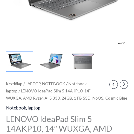
AI
5
330,
24GB,
1TB
SSD,
NoOS,
Cosmic
Blue
mennyiség
Kezdőlap
/
LAPTOP, NOTEBOOK
/
Notebook,
laptop
/ LENOVO IdeaPad Slim 5 14AKP10, 14″
WUXGA, AMD Ryzen AI 5 330, 24GB, 1TB SSD, NoOS, Cosmic Blue
Notebook, laptop
LENOVO IdeaPad Slim 5
14AKP10, 14″ WUXGA, AMD