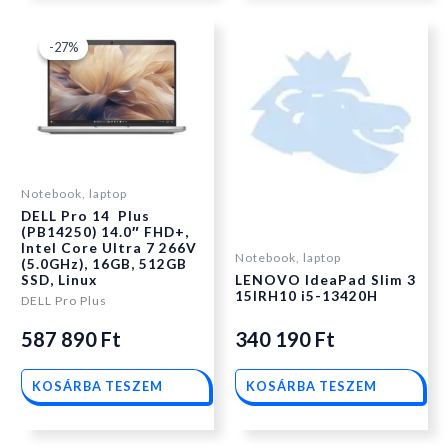
Original
Current
-27%
-27%
price
price
was:
is:
Notebook, laptop
DELL Pro 14 Plus
661
587
(PB14250) 14.0″ FHD+,
Intel Core Ultra 7 266V
Notebook, laptop
(5.0GHz), 16GB, 512GB
290 Ft.
890 Ft.
SSD, Linux
LENOVO IdeaPad Slim 3
15IRH10 i5-13420H
DELL Pro Plus
587 890
Ft
340 190
Ft
KOSÁRBA TESZEM
KOSÁRBA TESZEM