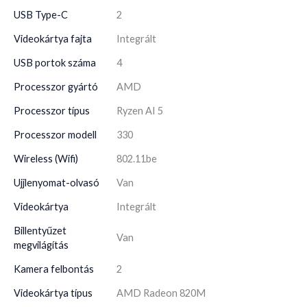
USB Type-C
2
Videokártya fajta
Integrált
USB portok száma
4
Processzor gyártó
AMD
Processzor típus
Ryzen AI 5
Processzor modell
330
Wireless (Wifi)
802.11be
Ujjlenyomat-olvasó
Van
Videokártya
Integrált
Billentyűzet
Van
megvilágítás
Kamera felbontás
2
Videokártya típus
AMD Radeon 820M