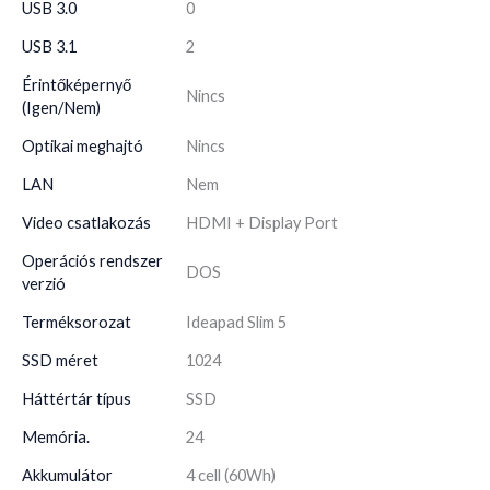
USB 3.0
0
USB 3.1
2
Érintőképernyő
Nincs
(Igen/Nem)
Optikai meghajtó
Nincs
LAN
Nem
Video csatlakozás
HDMI + Display Port
Operációs rendszer
DOS
verzió
Terméksorozat
Ideapad Slim 5
SSD méret
1024
Háttértár típus
SSD
Memória.
24
Akkumulátor
4 cell (60Wh)