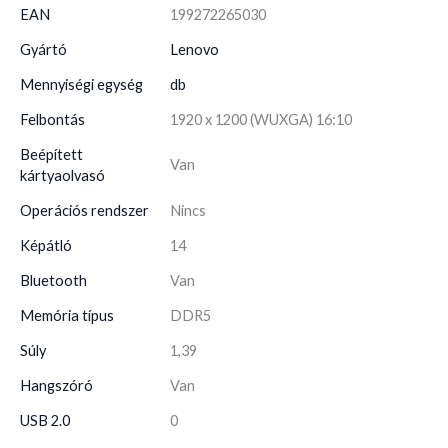
EAN
199272265030
Gyártó
Lenovo
Mennyiségi egység
db
Felbontás
1920 x 1200 (WUXGA) 16:10
Beépített
Van
kártyaolvasó
Operációs rendszer
Nincs
Képátló
14
Bluetooth
Van
Memória típus
DDR5
Súly
1,39
Hangszóró
Van
USB 2.0
0