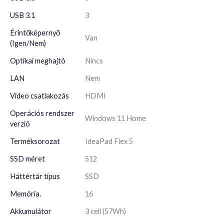
USB 3.1
3
Érintőképernyő
Van
(Igen/Nem)
Optikai meghajtó
Nincs
LAN
Nem
Video csatlakozás
HDMI
Operációs rendszer
Windows 11 Home
verzió
Terméksorozat
IdeaPad Flex 5
SSD méret
512
Háttértár típus
SSD
Memória.
16
Akkumulátor
3 cell (57Wh)