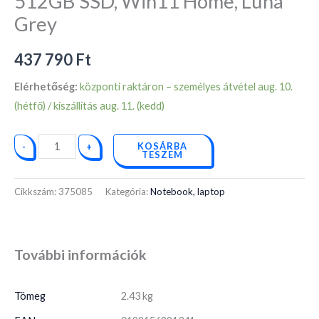
512GB SSD, Win11 Home, Luna
Grey
437 790
Ft
Elérhetőség:
központi raktáron – személyes átvétel aug. 10.
(hétfő) / kiszállítás aug. 11. (kedd)
KOSÁRBA
-
+
TESZEM
Cikkszám:
375085
Kategória:
Notebook, laptop
További információk
Tömeg
2.43 kg