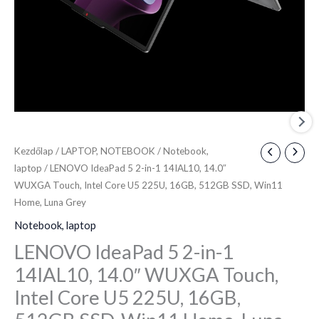
Touch,
Intel
Core
U5
225U,
16GB,
512GB
SSD,
Kezdőlap
/
LAPTOP, NOTEBOOK
/
Notebook,
Win11
laptop
/ LENOVO IdeaPad 5 2-in-1 14IAL10, 14.0″
Home,
WUXGA Touch, Intel Core U5 225U, 16GB, 512GB SSD, Win11
Luna
Home, Luna Grey
Grey
Notebook, laptop
mennyiség
LENOVO IdeaPad 5 2-in-1
14IAL10, 14.0″ WUXGA Touch,
Intel Core U5 225U, 16GB,