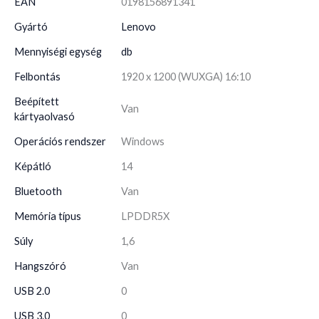
EAN
0198156891341
Gyártó
Lenovo
Mennyiségi egység
db
Felbontás
1920 x 1200 (WUXGA) 16:10
Beépített
Van
kártyaolvasó
Operációs rendszer
Windows
Képátló
14
Bluetooth
Van
Memória típus
LPDDR5X
Súly
1,6
Hangszóró
Van
USB 2.0
0
USB 3.0
0