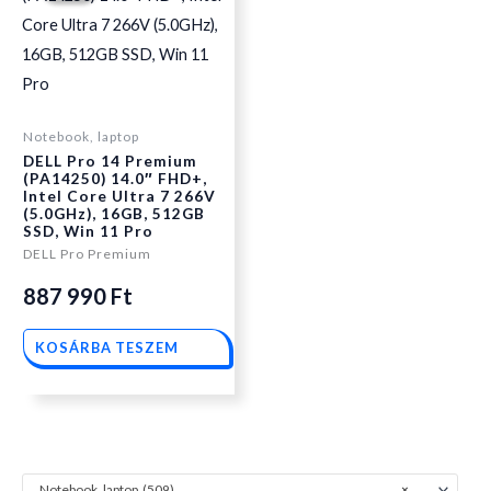
price
price
was:
is:
Notebook, laptop
DELL Pro 14 Premium
887
887
(PA14250) 14.0″ FHD+,
Intel Core Ultra 7 266V
(5.0GHz), 16GB, 512GB
SSD, Win 11 Pro
990 Ft.
990 Ft.
DELL Pro Premium
887 990
Ft
KOSÁRBA TESZEM
Notebook, laptop (509)
×