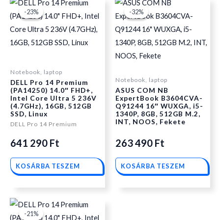
Original
Current
Original
Current
-23%
-23%
-32%
-32%
price
price
price
price
was:
is:
was:
is:
Notebook, laptop
Notebook, laptop
DELL Pro 14 Premium
(PA14250) 14.0″ FHD+,
ASUS COM NB
707
641
387
263
Intel Core Ultra 5 236V
ExpertBook B3604CVA-
(4.7GHz), 16GB, 512GB
Q91244 16″ WUXGA, i5-
SSD, Linux
1340P, 8GB, 512GB M.2,
INT, NOOS, Fekete
DELL Pro 14 Premium
890 Ft.
290 Ft.
890 Ft.
490 Ft.
641 290
Ft
263 490
Ft
KOSÁRBA TESZEM
KOSÁRBA TESZEM
Original
Current
-21%
-21%