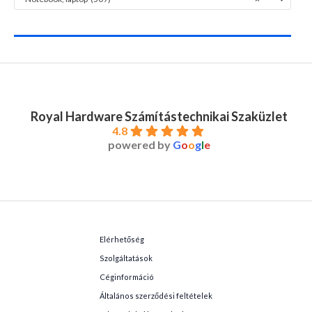
Royal Hardware Számítástechnikai Szaküzlet
4.8
powered by
G
o
o
g
l
e
Elérhetőség
Szolgáltatások
Céginformáció
Általános szerződési feltételek