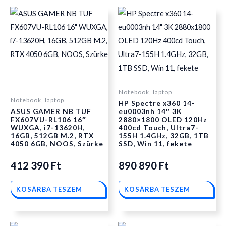
Notebook, laptop
Notebook, laptop
HP Spectre x360 14-
ASUS GAMER NB TUF
eu0003nh 14″ 3K
FX607VU-RL106 16″
2880×1800 OLED 120Hz
WUXGA, i7-13620H,
400cd Touch, Ultra7-
16GB, 512GB M.2, RTX
155H 1.4GHz, 32GB, 1TB
4050 6GB, NOOS, Szürke
SSD, Win 11, fekete
412 390
Ft
890 890
Ft
KOSÁRBA TESZEM
KOSÁRBA TESZEM